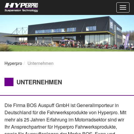
Togg
navig
Hyperpro
Unternehmen
UNTERNEHMEN
Die Firma BOS Auspuff GmbH ist Generalimporteur in
Deutschland für die Fahrwerksprodukte von Hyperpro. Mit
mehr als 25 Jahren Erfahrung im Motorradsektor sind wir
Ihr Ansprechpartner für Hyperpro Fahrwerksprodukte,
sowie für Auspuffanlagen der Marke BOS, Exan und